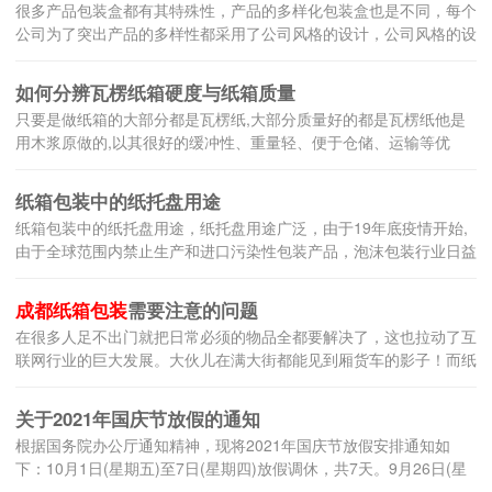
很多产品包装盒都有其特殊性，产品的多样化包装盒也是不同，每个
公司为了突出产品的多样性都采用了公司风格的设计，公司风格的设
计是产品多样化的流程操作，精美的包装盒突出了产品精美的外在品
质，给客户眼前一亮的感觉。关于产品精美包装盒的生产，如果是
如何分辨瓦楞纸箱硬度与纸箱质量
构...
只要是做纸箱的大部分都是瓦楞纸,大部分质量好的都是瓦楞纸他是
用木浆原做的,以其很好的缓冲性、重量轻、便于仓储、运输等优
点。从而逐渐取代了木箱等运输包装容器,成为运输包装的不可或缺
的纸箱包装，那么质量如何分辨呢，1.如何判断瓦楞纸箱的质
纸箱包装中的纸托盘用途
量 ...
纸箱包装中的纸托盘用途，纸托盘用途广泛，由于19年底疫情开始,
由于全球范围内禁止生产和进口污染性包装产品，泡沫包装行业日益
萎缩，加之石油价格大幅上涨，导致EPS泡沫塑料制作成本大幅添
加，赢利锐减至亏损，进一步加速了EPS泡沫塑料淡出商场。那...
成都纸箱包装
需要注意的问题
在很多人足不出门就把日常必须的物品全都要解决了，这也拉动了互
联网行业的巨大发展。大伙儿在满大街都能见到厢货车的影子！而纸
箱是目前较为普遍的一种货品的外包装的原材料，许多的货品全部都
是用它开展包装设计的。纸箱包装印刷工艺的发展将有下列新特
关于2021年国庆节放假的通知
性：...
根据国务院办公厅通知精神，现将2021年国庆节放假安排通知如
下：10月1日(星期五)至7日(星期四)放假调休，共7天。9月26日(星
期日)、10月9日(星期六)上班。节假日期间，各区、各部门要妥善安