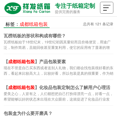
专注于纸箱定制
提供完善的服务
标签：
成都纸箱包装
总共有 121 条记录
瓦楞纸板的形状和构成有哪些？
瓦楞纸板始于18世纪末，19世纪初因其量轻而且价格便宜，用途广
泛，制作简易，且能回收甚至重复利用，使它的应用有了显著的增
长。到20世纪初，已获得为各种各样的商品制作包装而全面的普
级、推广和应用。瓦楞纸板是由面纸、里纸、芯纸和加工成波形瓦楞
【
成都纸箱包装
】产品包装要素
的...
现在不管是自己买东西或者送别人礼物，我们都会找包装很好看的东
西，看起来比较高大上，比较好看，所以包装是真的很重要，作为销
售商，关注包装和运输好的产品与制造它们的护理同样重要。毕竟，
您作为在线零售商的声誉可能会受到严重影响，无论是积极的还是
【
成都纸箱包装
】化妆品包装定制怎么了解用户心理活
消...
爱美之心，人皆有之，人们都想把自己打扮得漂亮一点，好看一点，
动？
希望能够以好的状态来出现在大众眼前，这就促进了化妆品行业发
展。商家为了能够在市场竞争中获得好的竞争力。除了注意产品的质
量之外，对化妆品包装盒定制也是比较重视。其实好的包装盒设计师
包装盒为什么要开磨具？
也...