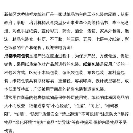
新都区龙桥镇祥发纸箱厂是一家以纸品为主的工业包装供应商，从事
政府，学府，培训机构及各类型及企事业单位高等精品书、毕业纪念
册、彩色手提纸袋、宣传彩页、药盒、酒盒、酒箱、家具外包装、泡
沫、精品包装盒、挂历、不干胶、的三层、五层、七层牛皮纸箱，彩
色纸箱的生产和销售，欢迎来电咨询!
成都纸箱包装
是指产品在流通过程中，为保护产品、方便储运、促进
销售，采用纸质箱体对产品所进行的包装。
纸箱包装
是应用广泛的一
种包装方式。区别于木箱包装、编织袋包装、布袋包装，塑料盒包
装，纸箱包装具有取材容易、重量轻、容易印刷、设计成型容易、成
本低廉等特点，广泛被用于商品的销售包装和运输包装。
通常用作商品的包裹物或物品保护外层使用物。纸箱的体积因商品的
大小而改变，纸箱通常有“小心轻放”、“怕湿”、“向上”、“堆码极
限”、“怕晒”、“防潮”“质量安全”“禁止翻滚”“不可践踏”“注意防火”“易碎
物品”“绿化环境”“怕热”“食品”“防异味”等多种提示,保护内装物品不受
伤害。